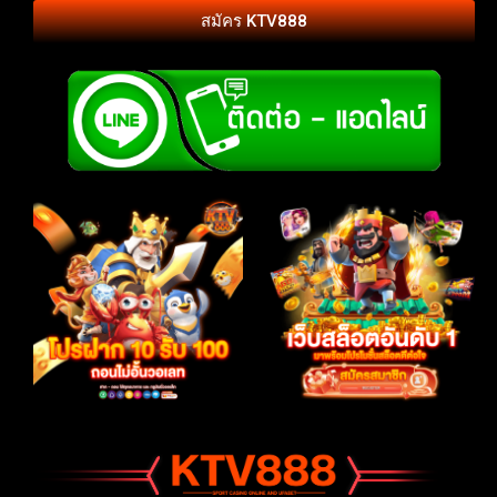
สมัคร KTV888